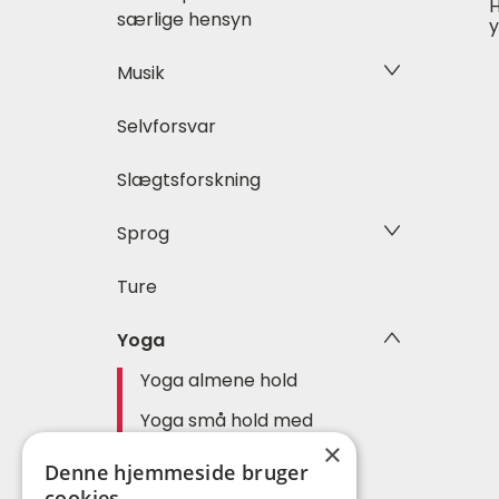
H
særlige hensyn
y
Musik
Selvforsvar
Slægtsforskning
Sprog
Ture
Yoga
Yoga almene hold
Yoga små hold med
særlige hensyn
×
Denne hjemmeside bruger
Yoga sommerhold
cookies