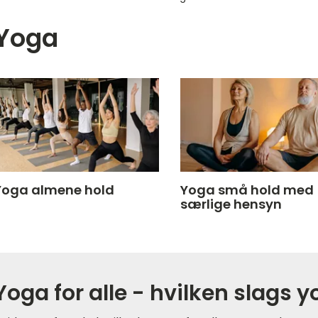
Yoga
Yoga almene hold
Yoga små hold med
særlige hensyn
Yoga for alle - hvilken slags y