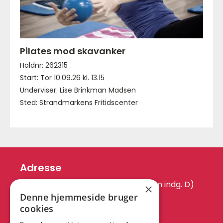
Pilates mod skavanker
Holdnr: 262315
Start: Tor 10.09.26 kl. 13.15
Underviser: Lise Brinkman Madsen
Sted: Strandmarkens Fritidscenter
Adresse
Hvidovrevej 440 D (Engstrandskolen indg. D)
×
2650 Hvidovre
Denne hjemmeside bruger
cookies
Kontakt