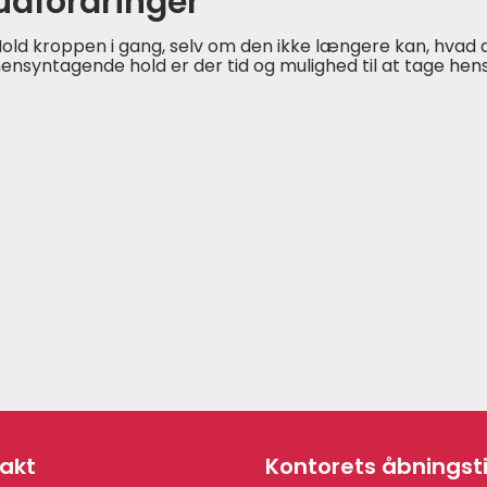
udfordringer
old kroppen i gang, selv om den ikke længere kan, hvad d
ensyntagende hold er der tid og mulighed til at tage hens
akt
Kontorets åbningst