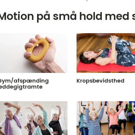
Motion på små hold med 
Gym/afspænding
Kropsbevidsthed
leddegigtramte