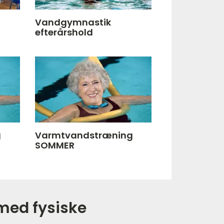
Vandgymnastik
efterårshold
g
Varmtvandstræning
SOMMER
 med fysiske