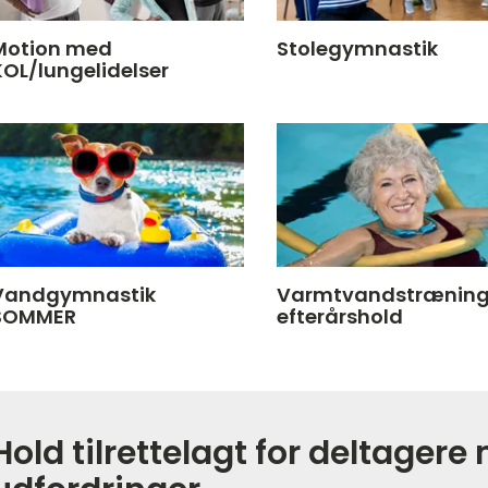
Motion med
Stolegymnastik
KOL/lungelidelser
Vandgymnastik
Varmtvandstrænin
SOMMER
efterårshold
Hold tilrettelagt for deltagere