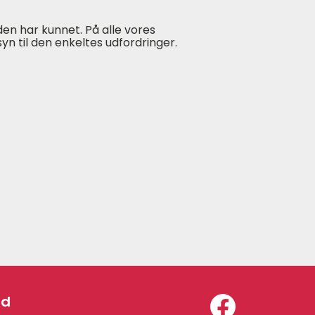
en har kunnet. På alle vores
yn til den enkeltes udfordringer.
id